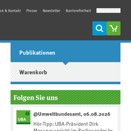
ice & Kontakt
Presse
Newsletter
Barrierefreiheit
Hoher Kontrast
Suche
Seitenleiste
Publikationen
Warenkorb
Folgen Sie uns
@Umweltbundesamt, 06.08.2026
Hör-Tipp: UBA-Präsident Dirk
Messner spricht im Radiosender hr