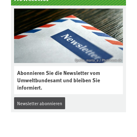
Boden des Jahres ausgewählt und
was passiert eigentlich während
eines solchen Bodenjahres? Infos
dazu gibt es im aktuellen Podcast
„Soilcast“. Jetzt reinhören:
https://soilcast.de/interview/sc20
2-interview-die-kuer-der-krume/
Quelle: maria_a / Photocase.de
Abonnieren Sie die Newsletter vom
Umweltbundesamt und bleiben Sie
informiert.
Newsletter abonnieren