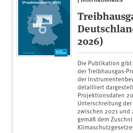
Treibhausga
Deutschlan
2026)
Die Publikation gibt
der Treibhausgas-Pr
der Instrumentenbew
detailliert dargestel
Projektionsdaten 2
Unterschreitung de
zwischen 2021 und 2
gemäß dem Zuschnit
Klimaschutzgesetzes