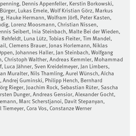
epenning, Dennis Appenfeller, Kerstin Borkowski,
 Bürger, Lukas Emele, Wolf Kristian Görz, Markus
rg, Hauke Hermann, Wolfram Jörß, Peter Kasten,
udig, Lorenz Moosmann, Christian Nissen,
nnis Seibert, Inia Steinbach, Malte Bei der Wieden,
Rehfeldt, Luna Lütz, Tobias Fleiter, Tim Mandel,
rail, Clemens Brauer, Jonas Horlemann, Niklas
Oppen, Johannes Haller, Jan Steinbach, Wolfgang
ch, Christoph Walther, Andreas Kemmler, Mohammad
f, Luca Jähner, Sven Kreidelmeyer, Jan Limbers,
an Muralter, Nils Thamling, Aurel Wünsch, Aïcha
l, Andrej Guminski, Philipp Hench, Bernhard
Jörg Rieger, Joachim Rock, Sebastian Rüter, Sascha
sten Dunger, Andreas Gensior, Alexander Gocht,
semann, Marc Scherstjanoi, Davit Stepanyan,
l Tiemeyer, Cora Vos, Constanze Werner