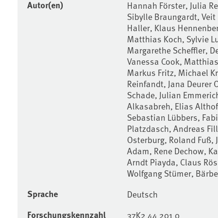
Autor(en)
Hannah Förster, Julia R
Sibylle Braungardt, Veit
Haller, Klaus Hennenbe
Matthias Koch, Sylvie L
Margarethe Scheffler, De
Vanessa Cook, Matthias 
Markus Fritz, Michael K
Reinfandt, Jana Deurer 
Schade, Julian Emmeri
Alkasabreh, Elias Althof
Sebastian Lübbers, Fabi
Platzdasch, Andreas Fil
Osterburg, Roland Fuß, 
Adam, Rene Dechow, Kar
Arndt Piayda, Claus Rö
Wolfgang Stümer, Bärbe
Sprache
Deutsch
Forschungskennzahl
37K2 44 201 0