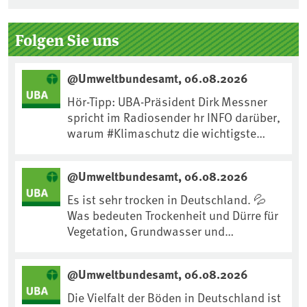
Seitenleiste
Folgen Sie uns
@Umweltbundesamt, 06.08.2026
Hör-Tipp: UBA-Präsident Dirk Messner
spricht im Radiosender hr INFO darüber,
warum #Klimaschutz die wichtigste
Maßnahme gegen #Hitze ist und wie wir
uns an Klimafolgen anpassen können:
@Umweltbundesamt, 06.08.2026
https://www.ardsounds.de/episode/urn
:ard:episode:0e7cf1c4b819c26d/
Es ist sehr trocken in Deutschland. 💦
Was bedeuten Trockenheit und Dürre für
Vegetation, Grundwasser und
Landwirtschaft? Ist das bereits der
Klimawandel? Und wie können wir uns
@Umweltbundesamt, 06.08.2026
anpassen?🤔Antworten auf diese und
weitere Fragen auf unserer Webseite:
Die Vielfalt der Böden in Deutschland ist