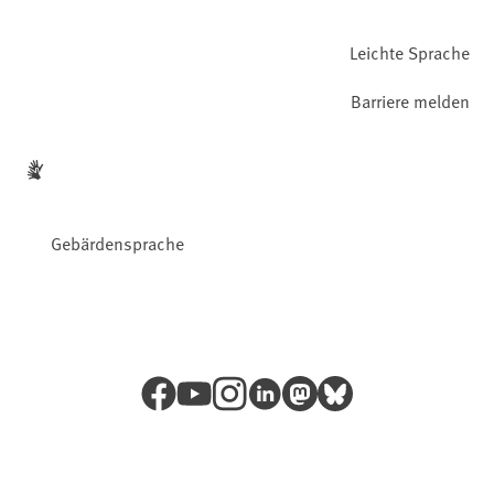
Leichte Sprache
Barriere melden
Gebärdensprache
Facebook
YouTube
Instagram
LinkedIn
Mastodon
Bluesky