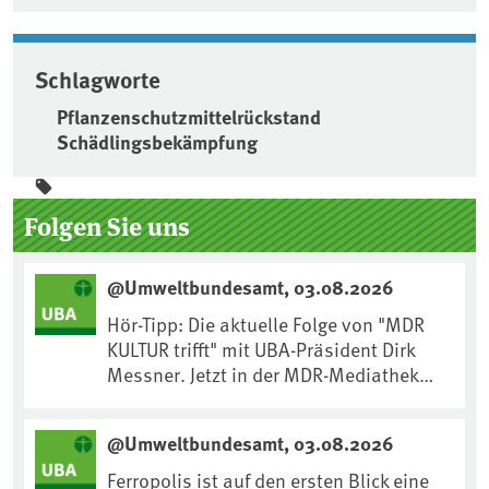
Schlagworte
Pflanzenschutzmittelrückstand
Schädlingsbekämpfung
Seitenleiste
Folgen Sie uns
@Umweltbundesamt, 03.08.2026
Hör-Tipp: Die aktuelle Folge von "MDR
KULTUR trifft" mit UBA-Präsident Dirk
Messner. Jetzt in der MDR-Mediathek
nachhören:
https://www.mdr.de/kultur/podcast/tri
@Umweltbundesamt, 03.08.2026
fft/dirk-messner-audio-100.html
Ferropolis ist auf den ersten Blick eine