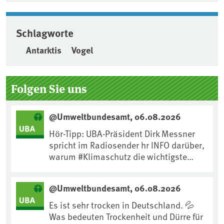
Schlagworte
Antarktis
Vogel
Seitenleiste
Folgen Sie uns
@Umweltbundesamt, 06.08.2026
Hör-Tipp: UBA-Präsident Dirk Messner
spricht im Radiosender hr INFO darüber,
warum #Klimaschutz die wichtigste
Maßnahme gegen #Hitze ist und wie wir
uns an Klimafolgen anpassen können:
@Umweltbundesamt, 06.08.2026
https://www.ardsounds.de/episode/urn
:ard:episode:0e7cf1c4b819c26d/
Es ist sehr trocken in Deutschland. 💦
Was bedeuten Trockenheit und Dürre für