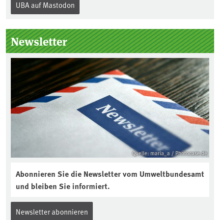
UBA auf Mastodon
„Boden des Jahres“ vorgestellt. Das UBA
unterstützt die Aktion. Wer sitzt im
Kuratorium, wie wird der Boden des
Newsletter
Jahres ausgewählt und was passiert
eigentlich während eines solchen
Bodenjahres? Infos dazu gibt es im
aktuellen Podcast „Soilcast“. Jetzt
reinhören:
https://soilcast.de/interview/sc202-
interview-die-kuer-der-krume/
Quelle: maria_a / Photocase.de
Abonnieren Sie die Newsletter vom Umweltbundesamt
und bleiben Sie informiert.
Newsletter abonnieren