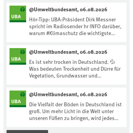
@Umweltbundesamt, 06.08.2026
Hör-Tipp: UBA-Präsident Dirk Messner
spricht im Radiosender hr INFO darüber,
warum #Klimaschutz die wichtigste
Maßnahme gegen #Hitze ist und wie wir
uns an Klimafolgen anpassen können:
@Umweltbundesamt, 06.08.2026
https://www.ardsounds.de/episode/urn
:ard:episode:0e7cf1c4b819c26d/
Es ist sehr trocken in Deutschland. 💦
Was bedeuten Trockenheit und Dürre für
Vegetation, Grundwasser und
Landwirtschaft? Ist das bereits der
Klimawandel? Und wie können wir uns
@Umweltbundesamt, 06.08.2026
anpassen?🤔Antworten auf diese und
weitere Fragen auf unserer Webseite:
Die Vielfalt der Böden in Deutschland ist
www.uba.de/trockenheit #Trockenheit
groß. Um mehr Licht in die Welt unter
#Klimawandel
unseren Füßen zu bringen, wird jedes
Jahr am 5. Dezember, dem
Internationalen Tag des Bodens, der