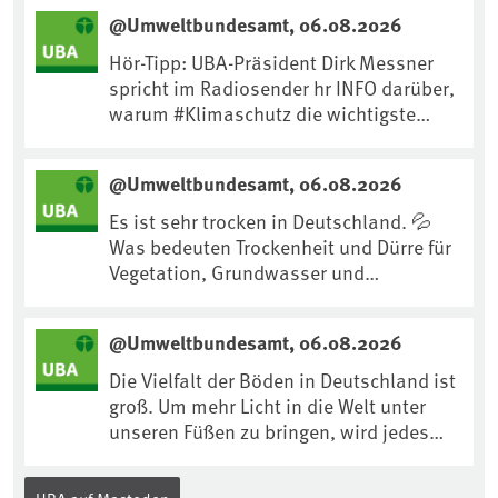
@Umweltbundesamt, 06.08.2026
Hör-Tipp: UBA-Präsident Dirk Messner
spricht im Radiosender hr INFO darüber,
warum #Klimaschutz die wichtigste
Maßnahme gegen #Hitze ist und wie wir
uns an Klimafolgen anpassen können:
@Umweltbundesamt, 06.08.2026
https://www.ardsounds.de/episode/urn
:ard:episode:0e7cf1c4b819c26d/
Es ist sehr trocken in Deutschland. 💦
Was bedeuten Trockenheit und Dürre für
Vegetation, Grundwasser und
Landwirtschaft? Ist das bereits der
Klimawandel? Und wie können wir uns
@Umweltbundesamt, 06.08.2026
anpassen?🤔Antworten auf diese und
weitere Fragen auf unserer Webseite:
Die Vielfalt der Böden in Deutschland ist
www.uba.de/trockenheit #Trockenheit
groß. Um mehr Licht in die Welt unter
#Klimawandel
unseren Füßen zu bringen, wird jedes
Jahr am 5. Dezember, dem
Internationalen Tag des Bodens, der