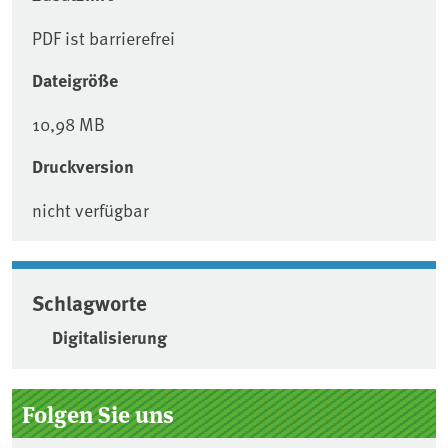
PDF ist barrierefrei
Dateigröße
10,98 MB
Druckversion
nicht verfügbar
Schlagworte
Digitalisierung
Seitenleiste
Folgen Sie uns