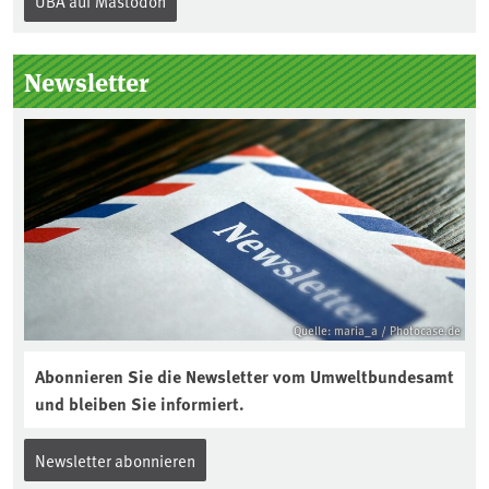
UBA auf Mastodon
„Boden des Jahres“ vorgestellt. Das UBA
unterstützt die Aktion. Wer sitzt im
Kuratorium, wie wird der Boden des
Newsletter
Jahres ausgewählt und was passiert
eigentlich während eines solchen
Bodenjahres? Infos dazu gibt es im
aktuellen Podcast „Soilcast“. Jetzt
reinhören:
https://soilcast.de/interview/sc202-
interview-die-kuer-der-krume/
Quelle: maria_a / Photocase.de
Abonnieren Sie die Newsletter vom Umweltbundesamt
und bleiben Sie informiert.
Newsletter abonnieren