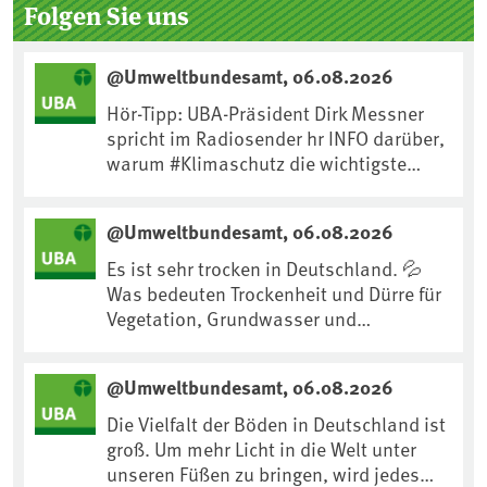
Seitenleiste
Folgen Sie uns
@Umweltbundesamt, 06.08.2026
Hör-Tipp: UBA-Präsident Dirk Messner
spricht im Radiosender hr INFO darüber,
warum #Klimaschutz die wichtigste
Maßnahme gegen #Hitze ist und wie wir
uns an Klimafolgen anpassen können:
@Umweltbundesamt, 06.08.2026
https://www.ardsounds.de/episode/urn
:ard:episode:0e7cf1c4b819c26d/
Es ist sehr trocken in Deutschland. 💦
Was bedeuten Trockenheit und Dürre für
Vegetation, Grundwasser und
Landwirtschaft? Ist das bereits der
Klimawandel? Und wie können wir uns
@Umweltbundesamt, 06.08.2026
anpassen?🤔Antworten auf diese und
weitere Fragen auf unserer Webseite:
Die Vielfalt der Böden in Deutschland ist
www.uba.de/trockenheit #Trockenheit
groß. Um mehr Licht in die Welt unter
#Klimawandel
unseren Füßen zu bringen, wird jedes