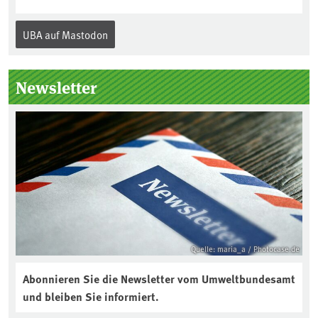
Jahr am 5. Dezember, dem
Internationalen Tag des Bodens, der
UBA auf Mastodon
„Boden des Jahres“ vorgestellt. Das UBA
unterstützt die Aktion. Wer sitzt im
Kuratorium, wie wird der Boden des
Newsletter
Jahres ausgewählt und was passiert
eigentlich während eines solchen
Bodenjahres? Infos dazu gibt es im
aktuellen Podcast „Soilcast“. Jetzt
reinhören:
https://soilcast.de/interview/sc202-
interview-die-kuer-der-krume/
Quelle: maria_a / Photocase.de
Abonnieren Sie die Newsletter vom Umweltbundesamt
und bleiben Sie informiert.