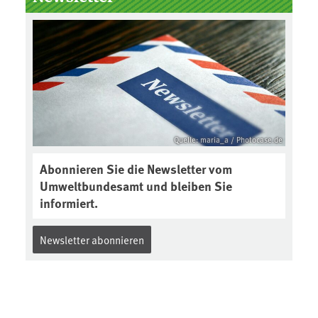
Boden des Jahres ausgewählt und
was passiert eigentlich während
eines solchen Bodenjahres? Infos
dazu gibt es im aktuellen Podcast
„Soilcast“. Jetzt reinhören:
https://soilcast.de/interview/sc20
2-interview-die-kuer-der-krume/
Quelle: maria_a / Photocase.de
Abonnieren Sie die Newsletter vom
Umweltbundesamt und bleiben Sie
informiert.
Newsletter abonnieren