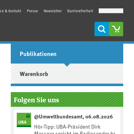
ice & Kontakt
Presse
Newsletter
Barrierefreiheit
Hoher Kontrast
Suche
Seitenleiste
Publikationen
Warenkorb
Folgen Sie uns
@Umweltbundesamt, 06.08.2026
Hör-Tipp: UBA-Präsident Dirk
Messner spricht im Radiosender hr