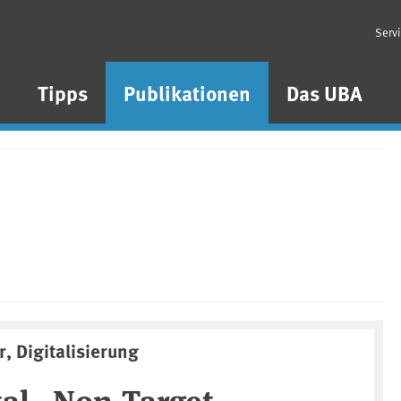
Serv
n
Tipps
Publikationen
Das UBA
, Digitalisierung
tal „Non-Target