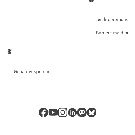
Leichte Sprache
Barriere melden
Gebärdensprache
Facebook
YouTube
Instagram
LinkedIn
Mastodon
Bluesky