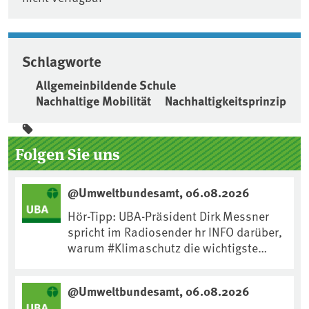
Schlagworte
Allgemeinbildende Schule
Nachhaltige Mobilität
Nachhaltigkeitsprinzip
Seitenleiste
Folgen Sie uns
@Umweltbundesamt, 06.08.2026
Hör-Tipp: UBA-Präsident Dirk Messner
spricht im Radiosender hr INFO darüber,
warum #Klimaschutz die wichtigste
Maßnahme gegen #Hitze ist und wie wir
uns an Klimafolgen anpassen können:
@Umweltbundesamt, 06.08.2026
https://www.ardsounds.de/episode/urn