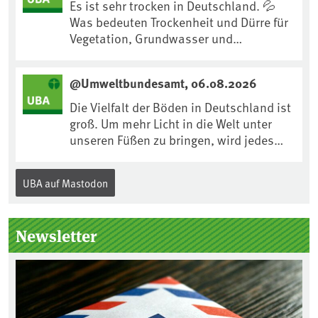
:ard:episode:0e7cf1c4b819c26d/
Es ist sehr trocken in Deutschland. 💦
Was bedeuten Trockenheit und Dürre für
Vegetation, Grundwasser und
Landwirtschaft? Ist das bereits der
Klimawandel? Und wie können wir uns
@Umweltbundesamt, 06.08.2026
anpassen?🤔Antworten auf diese und
weitere Fragen auf unserer Webseite:
Die Vielfalt der Böden in Deutschland ist
www.uba.de/trockenheit #Trockenheit
groß. Um mehr Licht in die Welt unter
#Klimawandel
unseren Füßen zu bringen, wird jedes
Jahr am 5. Dezember, dem
Internationalen Tag des Bodens, der
UBA auf Mastodon
„Boden des Jahres“ vorgestellt. Das UBA
unterstützt die Aktion. Wer sitzt im
Kuratorium, wie wird der Boden des
Newsletter
Jahres ausgewählt und was passiert
eigentlich während eines solchen
Bodenjahres? Infos dazu gibt es im
aktuellen Podcast „Soilcast“. Jetzt
reinhören: