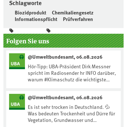
Schlagworte
Biozidprodukt
Chemikaliengesetz
Informationspflicht
Prüfverfahren
Seitenleiste
Folgen Sie uns
@Umweltbundesamt, 06.08.2026
Hör-Tipp: UBA-Präsident Dirk Messner
spricht im Radiosender hr INFO darüber,
warum #Klimaschutz die wichtigste
Maßnahme gegen #Hitze ist und wie wir
uns an Klimafolgen anpassen können:
@Umweltbundesamt, 06.08.2026
https://www.ardsounds.de/episode/urn
:ard:episode:0e7cf1c4b819c26d/
Es ist sehr trocken in Deutschland. 💦
Was bedeuten Trockenheit und Dürre für
Vegetation, Grundwasser und
Landwirtschaft? Ist das bereits der