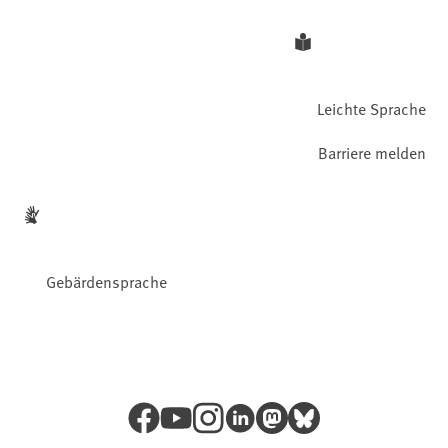
Leichte Sprache
Barriere melden
Gebärdensprache
Facebook
YouTube
Instagram
LinkedIn
Mastodon
Bluesky