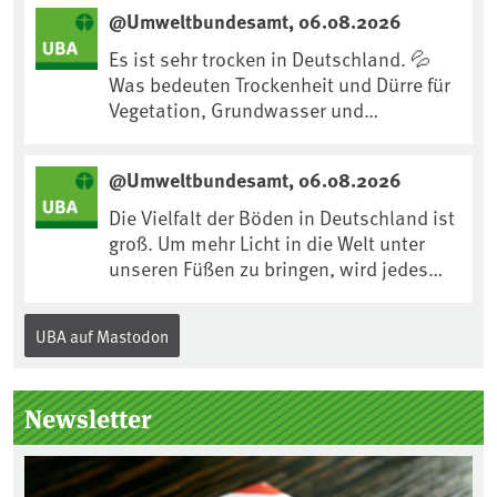
uns an Klimafolgen anpassen können:
@Umweltbundesamt, 06.08.2026
https://www.ardsounds.de/episode/urn
:ard:episode:0e7cf1c4b819c26d/
Es ist sehr trocken in Deutschland. 💦
Was bedeuten Trockenheit und Dürre für
Vegetation, Grundwasser und
Landwirtschaft? Ist das bereits der
Klimawandel? Und wie können wir uns
@Umweltbundesamt, 06.08.2026
anpassen?🤔Antworten auf diese und
weitere Fragen auf unserer Webseite:
Die Vielfalt der Böden in Deutschland ist
www.uba.de/trockenheit #Trockenheit
groß. Um mehr Licht in die Welt unter
#Klimawandel
unseren Füßen zu bringen, wird jedes
Jahr am 5. Dezember, dem
Internationalen Tag des Bodens, der
UBA auf Mastodon
„Boden des Jahres“ vorgestellt. Das UBA
unterstützt die Aktion. Wer sitzt im
Kuratorium, wie wird der Boden des
Newsletter
Jahres ausgewählt und was passiert
eigentlich während eines solchen
Bodenjahres? Infos dazu gibt es im