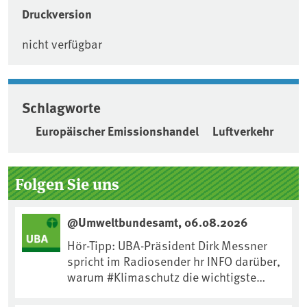
Druckversion
nicht verfügbar
Schlagworte
Europäischer Emissionshandel
Luftverkehr
Seitenleiste
Folgen Sie uns
@Umweltbundesamt, 06.08.2026
Hör-Tipp: UBA-Präsident Dirk Messner
spricht im Radiosender hr INFO darüber,
warum #Klimaschutz die wichtigste
Maßnahme gegen #Hitze ist und wie wir