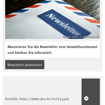
aktuellen Podcast „Soilcast“. Jetzt
reinhören:
https://soilcast.de/interview/sc202-
interview-die-kuer-der-krume/
Quelle: maria_a / Photocase.de
Abonnieren Sie die Newsletter vom Umweltbundesamt
und bleiben Sie informiert.
Newsletter abonnieren
Kurzlink:
https://www.uba.de/n106334de