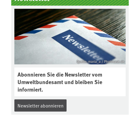
Boden des Jahres ausgewählt und
was passiert eigentlich während
eines solchen Bodenjahres? Infos
dazu gibt es im aktuellen Podcast
„Soilcast“. Jetzt reinhören:
https://soilcast.de/interview/sc20
2-interview-die-kuer-der-krume/
Quelle: maria_a / Photocase.de
Abonnieren Sie die Newsletter vom
Umweltbundesamt und bleiben Sie
informiert.
Newsletter abonnieren