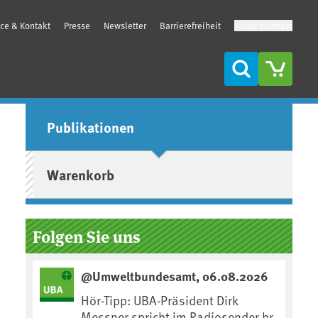
ice & Kontakt
Presse
Newsletter
Barrierefreiheit
Hoher Kontrast
Suche
Seitenleiste
Publikationen
Warenkorb
Folgen Sie uns
@Umweltbundesamt, 06.08.2026
Hör-Tipp: UBA-Präsident Dirk
Messner spricht im Radiosender hr