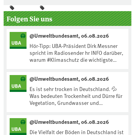
Seitenleiste
Folgen Sie uns
@Umweltbundesamt, 06.08.2026
Hör-Tipp: UBA-Präsident Dirk Messner
spricht im Radiosender hr INFO darüber,
warum #Klimaschutz die wichtigste
Maßnahme gegen #Hitze ist und wie wir
uns an Klimafolgen anpassen können:
@Umweltbundesamt, 06.08.2026
https://www.ardsounds.de/episode/urn
:ard:episode:0e7cf1c4b819c26d/
Es ist sehr trocken in Deutschland. 💦
Was bedeuten Trockenheit und Dürre für
Vegetation, Grundwasser und
Landwirtschaft? Ist das bereits der
Klimawandel? Und wie können wir uns
@Umweltbundesamt, 06.08.2026
anpassen?🤔Antworten auf diese und
weitere Fragen auf unserer Webseite:
Die Vielfalt der Böden in Deutschland ist