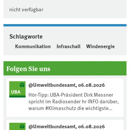
nicht verfügbar
Schlagworte
Kommunikation
Infraschall
Windenergie
Seitenleiste
Folgen Sie uns
@Umweltbundesamt, 06.08.2026
Hör-Tipp: UBA-Präsident Dirk Messner
spricht im Radiosender hr INFO darüber,
warum #Klimaschutz die wichtigste
Maßnahme gegen #Hitze ist und wie wir
uns an Klimafolgen anpassen können:
@Umweltbundesamt, 06.08.2026
https://www.ardsounds.de/episode/urn