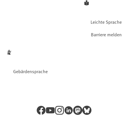
Leichte Sprache
Barriere melden
Gebärdensprache
Facebook
YouTube
Instagram
LinkedIn
Mastodon
Bluesky