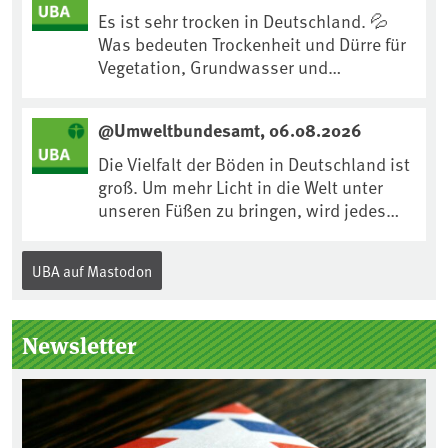
:ard:episode:0e7cf1c4b819c26d/
Es ist sehr trocken in Deutschland. 💦
Was bedeuten Trockenheit und Dürre für
Vegetation, Grundwasser und
Landwirtschaft? Ist das bereits der
Klimawandel? Und wie können wir uns
@Umweltbundesamt, 06.08.2026
anpassen?🤔Antworten auf diese und
weitere Fragen auf unserer Webseite:
Die Vielfalt der Böden in Deutschland ist
www.uba.de/trockenheit #Trockenheit
groß. Um mehr Licht in die Welt unter
#Klimawandel
unseren Füßen zu bringen, wird jedes
Jahr am 5. Dezember, dem
Internationalen Tag des Bodens, der
UBA auf Mastodon
„Boden des Jahres“ vorgestellt. Das UBA
unterstützt die Aktion. Wer sitzt im
Kuratorium, wie wird der Boden des
Newsletter
Jahres ausgewählt und was passiert
eigentlich während eines solchen
Bodenjahres? Infos dazu gibt es im
aktuellen Podcast „Soilcast“. Jetzt
reinhören: