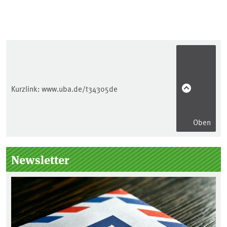
Kurzlink:
www.uba.de/t34305de
Oben
Seitenleiste
Newsletter