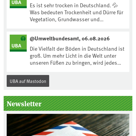
:ard:episode:0e7cf1c4b819c26d/
Es ist sehr trocken in Deutschland. 💦
Was bedeuten Trockenheit und Dürre für
Vegetation, Grundwasser und
Landwirtschaft? Ist das bereits der
Klimawandel? Und wie können wir uns
@Umweltbundesamt, 06.08.2026
anpassen?🤔Antworten auf diese und
weitere Fragen auf unserer Webseite:
Die Vielfalt der Böden in Deutschland ist
www.uba.de/trockenheit #Trockenheit
groß. Um mehr Licht in die Welt unter
#Klimawandel
unseren Füßen zu bringen, wird jedes
Jahr am 5. Dezember, dem
Internationalen Tag des Bodens, der
UBA auf Mastodon
„Boden des Jahres“ vorgestellt. Das UBA
unterstützt die Aktion. Wer sitzt im
Kuratorium, wie wird der Boden des
Newsletter
Jahres ausgewählt und was passiert
eigentlich während eines solchen
Bodenjahres? Infos dazu gibt es im
aktuellen Podcast „Soilcast“. Jetzt
reinhören: