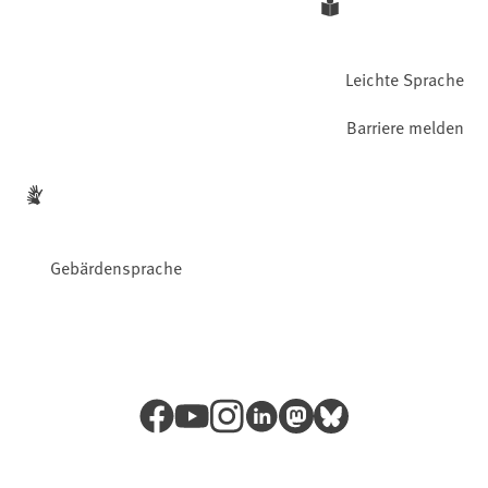
Leichte Sprache
Barriere melden
Gebärdensprache
Facebook
YouTube
Instagram
LinkedIn
Mastodon
Bluesky