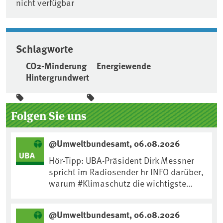
nicht verfügbar
Schlagworte
CO2-Minderung
Energiewende
Hintergrundwert
Seitenleiste
Folgen Sie uns
@Umweltbundesamt, 06.08.2026
Hör-Tipp: UBA-Präsident Dirk Messner
spricht im Radiosender hr INFO darüber,
warum #Klimaschutz die wichtigste
Maßnahme gegen #Hitze ist und wie wir
uns an Klimafolgen anpassen können:
@Umweltbundesamt, 06.08.2026
https://www.ardsounds.de/episode/urn