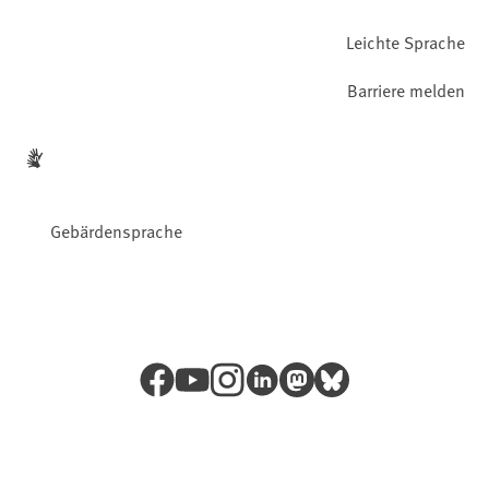
Leichte Sprache
Barriere melden
Gebärdensprache
Facebook
YouTube
Instagram
LinkedIn
Mastodon
Bluesky