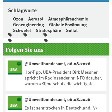
Schlagworte
Ozon
Aerosol
Atmosphärenchemie
Geoengineering
Globale Erwärmung
Schwefel
Stratosphäre
Sulfat
Seitenleiste
Folgen Sie uns
@Umweltbundesamt, 06.08.2026
Hör-Tipp: UBA-Präsident Dirk Messner
spricht im Radiosender hr INFO darüber,
warum #Klimaschutz die wichtigste
Maßnahme gegen #Hitze ist und wie wir
uns an Klimafolgen anpassen können:
@Umweltbundesamt, 06.08.2026
https://www.ardsounds.de/episode/urn
:ard:episode:0e7cf1c4b819c26d/
Es ist sehr trocken in Deutschland. 💦