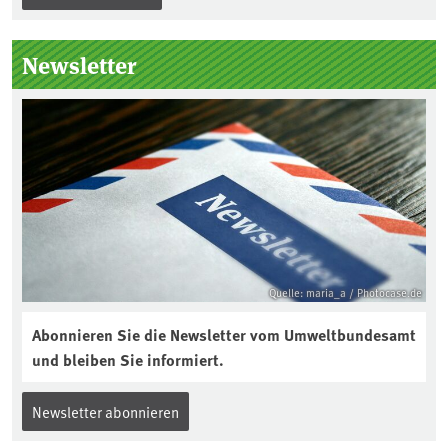
unterstützt die Aktion. Wer sitzt im
Kuratorium, wie wird der Boden des
Newsletter
Jahres ausgewählt und was passiert
eigentlich während eines solchen
Bodenjahres? Infos dazu gibt es im
aktuellen Podcast „Soilcast“. Jetzt
reinhören:
https://soilcast.de/interview/sc202-
interview-die-kuer-der-krume/
Quelle: maria_a / Photocase.de
Abonnieren Sie die Newsletter vom Umweltbundesamt
und bleiben Sie informiert.
Newsletter abonnieren