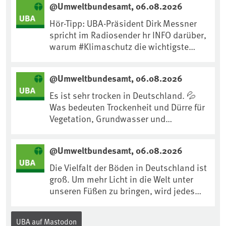
@Umweltbundesamt, 06.08.2026
Hör-Tipp: UBA-Präsident Dirk Messner
spricht im Radiosender hr INFO darüber,
warum #Klimaschutz die wichtigste
Maßnahme gegen #Hitze ist und wie wir
uns an Klimafolgen anpassen können:
@Umweltbundesamt, 06.08.2026
https://www.ardsounds.de/episode/urn
:ard:episode:0e7cf1c4b819c26d/
Es ist sehr trocken in Deutschland. 💦
Was bedeuten Trockenheit und Dürre für
Vegetation, Grundwasser und
Landwirtschaft? Ist das bereits der
Klimawandel? Und wie können wir uns
@Umweltbundesamt, 06.08.2026
anpassen?🤔Antworten auf diese und
weitere Fragen auf unserer Webseite:
Die Vielfalt der Böden in Deutschland ist
www.uba.de/trockenheit #Trockenheit
groß. Um mehr Licht in die Welt unter
#Klimawandel
unseren Füßen zu bringen, wird jedes
Jahr am 5. Dezember, dem
Internationalen Tag des Bodens, der
UBA auf Mastodon
„Boden des Jahres“ vorgestellt. Das UBA