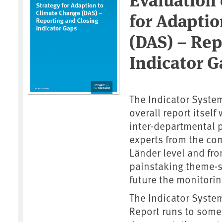
for Adaptio
(DAS) – Rep
Indicator G
The Indicator Syste
overall report itself
inter-departmental 
experts from the co
Länder level and from
painstaking theme-sp
future the monitorin
The Indicator Syste
Report runs to some