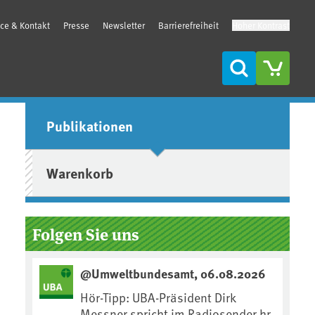
ice & Kontakt
Presse
Newsletter
Barrierefreiheit
Hoher Kontrast
Suche
Seitenleiste
Publikationen
Warenkorb
Folgen Sie uns
@Umweltbundesamt, 06.08.2026
Hör-Tipp: UBA-Präsident Dirk
Messner spricht im Radiosender hr