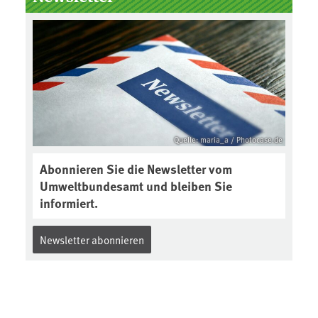
Boden des Jahres ausgewählt und
was passiert eigentlich während
eines solchen Bodenjahres? Infos
dazu gibt es im aktuellen Podcast
„Soilcast“. Jetzt reinhören:
https://soilcast.de/interview/sc20
2-interview-die-kuer-der-krume/
Quelle: maria_a / Photocase.de
Abonnieren Sie die Newsletter vom
Umweltbundesamt und bleiben Sie
informiert.
Newsletter abonnieren