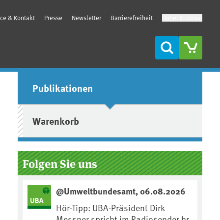
ice & Kontakt
Presse
Newsletter
Barrierefreiheit
Hoher Kontrast
Suche
Seitenleiste
Publikationen
Warenkorb
Folgen Sie uns
@Umweltbundesamt, 06.08.2026
Hör-Tipp: UBA-Präsident Dirk
Messner spricht im Radiosender hr