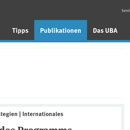
Serv
n
Tipps
Publikationen
Das UBA
ategien | Internationales
 des Programms