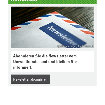
Boden des Jahres ausgewählt und
was passiert eigentlich während
eines solchen Bodenjahres? Infos
dazu gibt es im aktuellen Podcast
„Soilcast“. Jetzt reinhören:
https://soilcast.de/interview/sc20
2-interview-die-kuer-der-krume/
Quelle: maria_a / Photocase.de
Abonnieren Sie die Newsletter vom
Umweltbundesamt und bleiben Sie
informiert.
Newsletter abonnieren