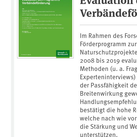
Verbändef
Im Rahmen des For
Förderprogramm zur
Naturschutzprojekte
2008 bis 2019 evalui
Methoden (u. a. Fra
Experteninterviews)
der Passfähigkeit d
Breitenwirkung gew
Handlungsempfehlun
bestätigt die hohe
welche nach wie vor
die Stärkung und W
unterstützen.