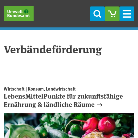
Direkt zum Inhalt
Direkt zum Hauptmenü
Direkt zur Fußzeile
Suche
Men
Verbändeförderung
Wirtschaft | Konsum, Landwirtschaft
LebensMittelPunkte für zukunftsfähige
Ernährung & ländliche Räume