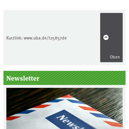
Kurzlink:
www.uba.de/t25857de
Oben
Seitenleiste
Newsletter