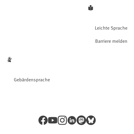
Leichte Sprache
Barriere melden
Gebärdensprache
Facebook
YouTube
Instagram
LinkedIn
Mastodon
Bluesky