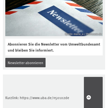
reinhören:
https://soilcast.de/interview/sc202-
interview-die-kuer-der-krume/
Quelle: maria_a / Photocase.de
Abonnieren Sie die Newsletter vom Umweltbundesamt
und bleiben Sie informiert.
Newsletter abonnieren
Kurzlink:
https://www.uba.de/n50102de