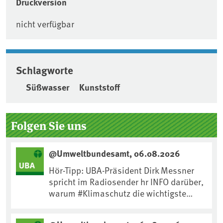
Druckversion
nicht verfügbar
Schlagworte
Süßwasser
Kunststoff
Seitenleiste
Folgen Sie uns
@Umweltbundesamt, 06.08.2026
Hör-Tipp: UBA-Präsident Dirk Messner
spricht im Radiosender hr INFO darüber,
warum #Klimaschutz die wichtigste
Maßnahme gegen #Hitze ist und wie wir
uns an Klimafolgen anpassen können: