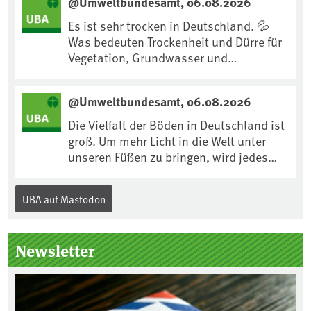
@Umweltbundesamt, 06.08.2026
https://www.ardsounds.de/episode/urn
:ard:episode:0e7cf1c4b819c26d/
Es ist sehr trocken in Deutschland. 💦
Was bedeuten Trockenheit und Dürre für
Vegetation, Grundwasser und
Landwirtschaft? Ist das bereits der
Klimawandel? Und wie können wir uns
@Umweltbundesamt, 06.08.2026
anpassen?🤔Antworten auf diese und
weitere Fragen auf unserer Webseite:
Die Vielfalt der Böden in Deutschland ist
www.uba.de/trockenheit #Trockenheit
groß. Um mehr Licht in die Welt unter
#Klimawandel
unseren Füßen zu bringen, wird jedes
Jahr am 5. Dezember, dem
Internationalen Tag des Bodens, der
UBA auf Mastodon
„Boden des Jahres“ vorgestellt. Das UBA
unterstützt die Aktion. Wer sitzt im
Kuratorium, wie wird der Boden des
Newsletter
Jahres ausgewählt und was passiert
eigentlich während eines solchen
Bodenjahres? Infos dazu gibt es im
aktuellen Podcast „Soilcast“. Jetzt