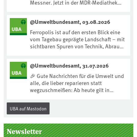
Messner. Jetzt in der MDR-Mediathek
nachhören:
https://www.mdr.de/kultur/podcast/tri
@Umweltbundesamt, 03.08.2026
fft/dirk-messner-audio-100.html
Ferropolis ist auf den ersten Blick eine
vom Tagebau geprägte Landschaft – mit
sichtbaren Spuren von Technik, Abraum
& tiefgreifenden Eingriffen in den Boden.
Doch diese Landschaft erzählt mehr als
@Umweltbundesamt, 31.07.2026
nur ihre bergbauliche Vergangenheit.
Hier lässt sich beobachten, wie sich aus
🎉 Gute Nachrichten für die Umwelt und
Kippenflächen lebendige Böden
alle, die lieber reparieren statt
entwickeln, Pflanzen Fuß fassen & neue
wegzuschmeißen: Ab heute gilt in
Lebensräume entstehen....
Deutschland für viele Elektrogeräte das
„Recht auf Reparatur“.Demnach müssen
UBA auf Mastodon
Hersteller allen Verbraucher*innen für
die folgenden Produkte – soweit
technisch möglich – nach Ablauf der
Newsletter
Gewährleistungsfrist Reparaturen zu