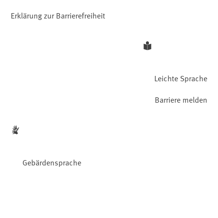
Erklärung zur Barrierefreiheit
Leichte Sprache
Barriere melden
Gebärdensprache
Facebook
YouTube
Instagram
LinkedIn
Mastodon
Bluesky