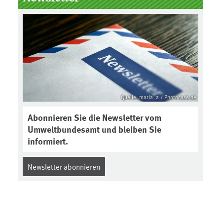
Boden des Jahres ausgewählt und
was passiert eigentlich während
eines solchen Bodenjahres? Infos
dazu gibt es im aktuellen Podcast
„Soilcast“. Jetzt reinhören:
https://soilcast.de/interview/sc20
2-interview-die-kuer-der-krume/
Quelle: maria_a / Photocase.de
Abonnieren Sie die Newsletter vom
Umweltbundesamt und bleiben Sie
informiert.
Newsletter abonnieren