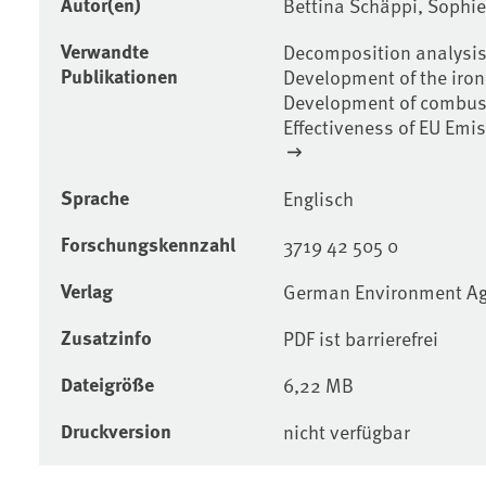
Autor(en)
Bettina Schäppi, Sophie
Verwandte
Decomposition analysis
Publikationen
Development of the iron
Development of combust
Effectiveness of EU Emi
Sprache
Englisch
Forschungskennzahl
3719 42 505 0
Verlag
German Environment A
Zusatzinfo
PDF ist barrierefrei
Dateigröße
6,22 MB
Druckversion
nicht verfügbar