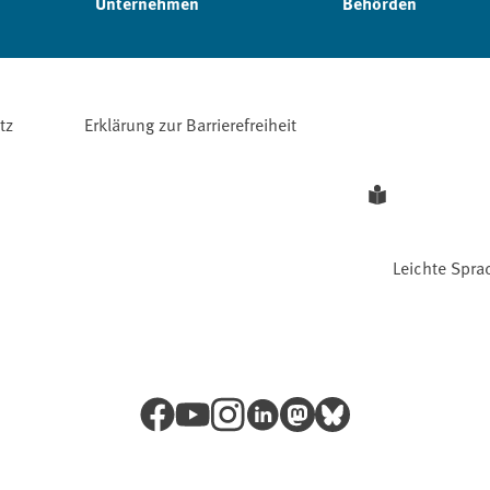
Unternehmen
Behörden
tz
Erklärung zur Barrierefreiheit
Leichte Spra
Facebook
YouTube
Instagram
LinkedIn
Mastodon
Bluesky