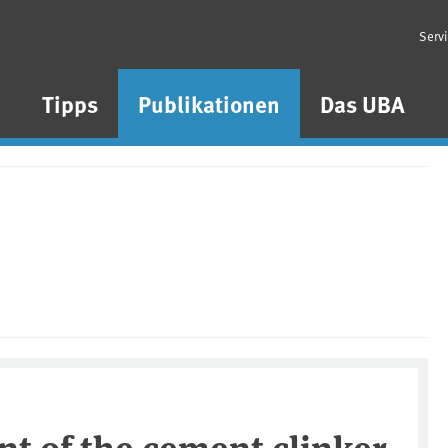
Serv
n
Tipps
Publikationen
Das UBA
t of the cement clinker