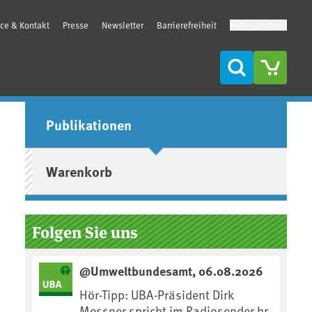
ice & Kontakt
Presse
Newsletter
Barrierefreiheit
Hoher Kontrast
Suche
Seitenleiste
Publikationen
Warenkorb
Folgen Sie uns
@Umweltbundesamt, 06.08.2026
Hör-Tipp: UBA-Präsident Dirk
Messner spricht im Radiosender hr