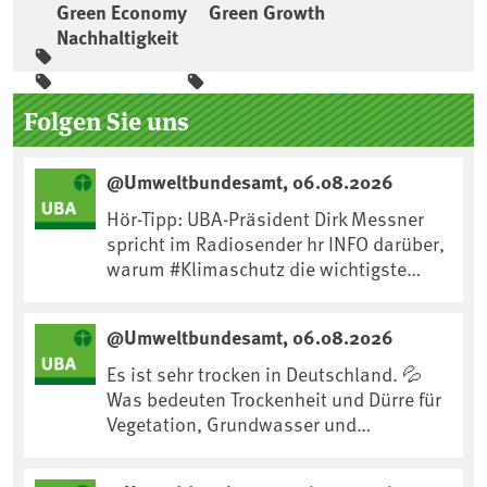
Green Economy
Green Growth
Nachhaltigkeit
Seitenleiste
Folgen Sie uns
@Umweltbundesamt, 06.08.2026
Hör-Tipp: UBA-Präsident Dirk Messner
spricht im Radiosender hr INFO darüber,
warum #Klimaschutz die wichtigste
Maßnahme gegen #Hitze ist und wie wir
uns an Klimafolgen anpassen können:
@Umweltbundesamt, 06.08.2026
https://www.ardsounds.de/episode/urn
:ard:episode:0e7cf1c4b819c26d/
Es ist sehr trocken in Deutschland. 💦
Was bedeuten Trockenheit und Dürre für
Vegetation, Grundwasser und
Landwirtschaft? Ist das bereits der
Klimawandel? Und wie können wir uns