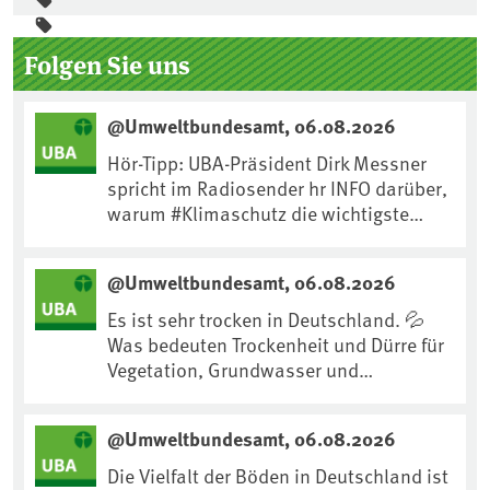
Seitenleiste
Folgen Sie uns
@Umweltbundesamt, 06.08.2026
Hör-Tipp: UBA-Präsident Dirk Messner
spricht im Radiosender hr INFO darüber,
warum #Klimaschutz die wichtigste
Maßnahme gegen #Hitze ist und wie wir
uns an Klimafolgen anpassen können:
@Umweltbundesamt, 06.08.2026
https://www.ardsounds.de/episode/urn
:ard:episode:0e7cf1c4b819c26d/
Es ist sehr trocken in Deutschland. 💦
Was bedeuten Trockenheit und Dürre für
Vegetation, Grundwasser und
Landwirtschaft? Ist das bereits der
Klimawandel? Und wie können wir uns
@Umweltbundesamt, 06.08.2026
anpassen?🤔Antworten auf diese und
weitere Fragen auf unserer Webseite:
Die Vielfalt der Böden in Deutschland ist