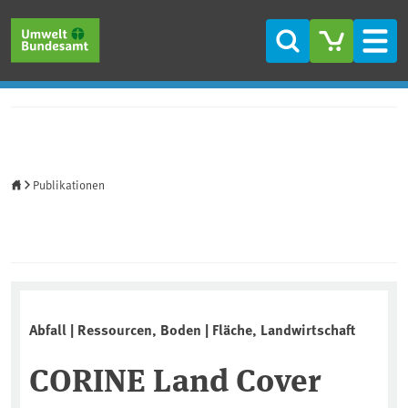
Direkt zum Inhalt
Direkt zum Hauptmenü
Direkt zur Fußzeile
Suche
Men
Startseite
Publikationen
Abfall | Ressourcen, Boden | Fläche, Landwirtschaft
CORINE Land Cover