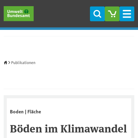
Direkt zum Inhalt
Direkt zum Hauptmenü
Direkt zur Fußzeile
Suche
Men
Startseite
Publikationen
Boden | Fläche
Böden im Klimawandel