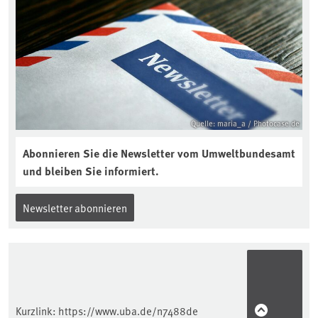
aktuellen Podcast „Soilcast“. Jetzt
reinhören:
https://soilcast.de/interview/sc202-
interview-die-kuer-der-krume/
Quelle: maria_a / Photocase.de
Abonnieren Sie die Newsletter vom Umweltbundesamt
und bleiben Sie informiert.
Newsletter abonnieren
Kurzlink:
https://www.uba.de/n7488de