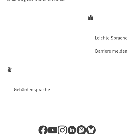
Leichte Sprache
Barriere melden
Gebärdensprache
Facebook
YouTube
Instagram
LinkedIn
Mastodon
Bluesky