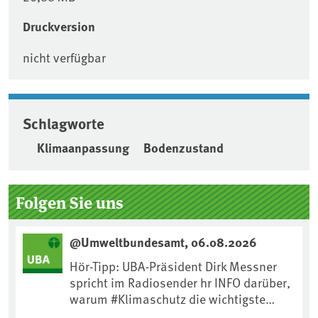
Druckversion
nicht verfügbar
Schlagworte
Klimaanpassung
Bodenzustand
Seitenleiste
Folgen Sie uns
@Umweltbundesamt, 06.08.2026
Hör-Tipp: UBA-Präsident Dirk Messner
spricht im Radiosender hr INFO darüber,
warum #Klimaschutz die wichtigste
Maßnahme gegen #Hitze ist und wie wir