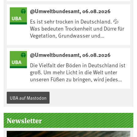
uns an Klimafolgen anpassen können:
@Umweltbundesamt, 06.08.2026
https://www.ardsounds.de/episode/urn
:ard:episode:0e7cf1c4b819c26d/
Es ist sehr trocken in Deutschland. 💦
Was bedeuten Trockenheit und Dürre für
Vegetation, Grundwasser und
Landwirtschaft? Ist das bereits der
Klimawandel? Und wie können wir uns
@Umweltbundesamt, 06.08.2026
anpassen?🤔Antworten auf diese und
weitere Fragen auf unserer Webseite:
Die Vielfalt der Böden in Deutschland ist
www.uba.de/trockenheit #Trockenheit
groß. Um mehr Licht in die Welt unter
#Klimawandel
unseren Füßen zu bringen, wird jedes
Jahr am 5. Dezember, dem
Internationalen Tag des Bodens, der
UBA auf Mastodon
„Boden des Jahres“ vorgestellt. Das UBA
unterstützt die Aktion. Wer sitzt im
Kuratorium, wie wird der Boden des
Newsletter
Jahres ausgewählt und was passiert
eigentlich während eines solchen
Bodenjahres? Infos dazu gibt es im