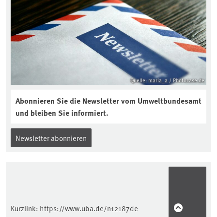
aktuellen Podcast „Soilcast“. Jetzt
reinhören:
https://soilcast.de/interview/sc202-
interview-die-kuer-der-krume/
Quelle: maria_a / Photocase.de
Abonnieren Sie die Newsletter vom Umweltbundesamt
und bleiben Sie informiert.
Newsletter abonnieren
Kurzlink:
https://www.uba.de/n12187de