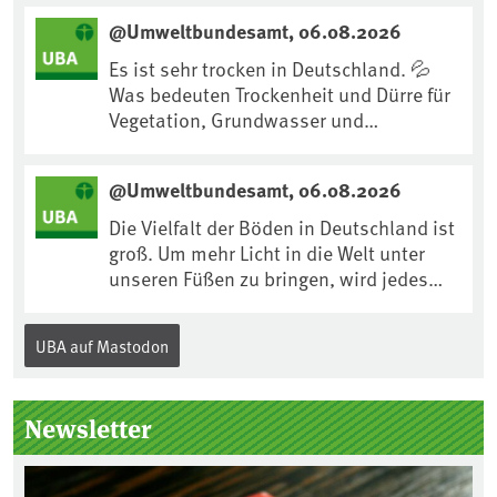
uns an Klimafolgen anpassen können:
@Umweltbundesamt, 06.08.2026
https://www.ardsounds.de/episode/urn
:ard:episode:0e7cf1c4b819c26d/
Es ist sehr trocken in Deutschland. 💦
Was bedeuten Trockenheit und Dürre für
Vegetation, Grundwasser und
Landwirtschaft? Ist das bereits der
Klimawandel? Und wie können wir uns
@Umweltbundesamt, 06.08.2026
anpassen?🤔Antworten auf diese und
weitere Fragen auf unserer Webseite:
Die Vielfalt der Böden in Deutschland ist
www.uba.de/trockenheit #Trockenheit
groß. Um mehr Licht in die Welt unter
#Klimawandel
unseren Füßen zu bringen, wird jedes
Jahr am 5. Dezember, dem
Internationalen Tag des Bodens, der
UBA auf Mastodon
„Boden des Jahres“ vorgestellt. Das UBA
unterstützt die Aktion. Wer sitzt im
Kuratorium, wie wird der Boden des
Newsletter
Jahres ausgewählt und was passiert
eigentlich während eines solchen
Bodenjahres? Infos dazu gibt es im