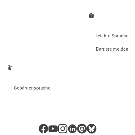
Leichte Sprache
Barriere melden
Gebärdensprache
Facebook
YouTube
Instagram
LinkedIn
Mastodon
Bluesky