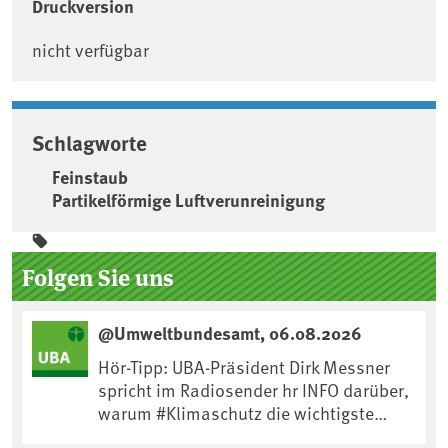
Druckversion
nicht verfügbar
Schlagworte
Feinstaub
Partikelförmige Luftverunreinigung
Seitenleiste
Folgen Sie uns
@Umweltbundesamt, 06.08.2026
Hör-Tipp: UBA-Präsident Dirk Messner
spricht im Radiosender hr INFO darüber,
warum #Klimaschutz die wichtigste
Maßnahme gegen #Hitze ist und wie wir