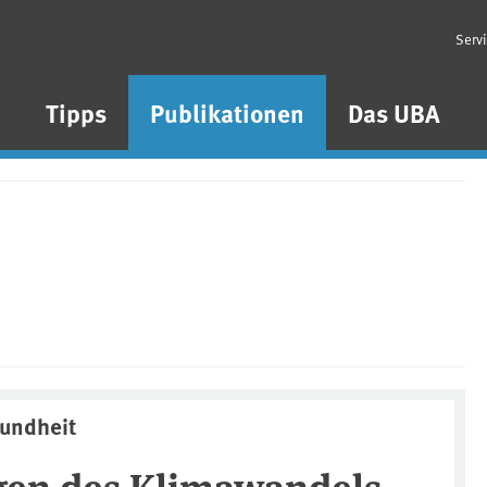
Serv
n
Tipps
Publikationen
Das UBA
sundheit
en des Klimawandels