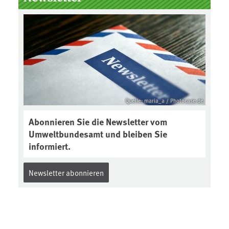
Boden des Jahres ausgewählt und
was passiert eigentlich während
eines solchen Bodenjahres? Infos
dazu gibt es im aktuellen Podcast
„Soilcast“. Jetzt reinhören:
https://soilcast.de/interview/sc20
2-interview-die-kuer-der-krume/
Quelle: maria_a / Photocase.de
Abonnieren Sie die Newsletter vom
Umweltbundesamt und bleiben Sie
informiert.
Newsletter abonnieren