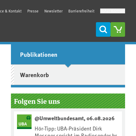
ice & Kontakt
Presse
Newsletter
Barrierefreiheit
Hoher Kontrast
Suche
Seitenleiste
Publikationen
Warenkorb
Folgen Sie uns
@Umweltbundesamt, 06.08.2026
Hör-Tipp: UBA-Präsident Dirk
Messner spricht im Radiosender hr