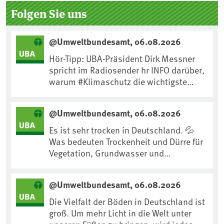
Seitenleiste
Folgen Sie uns
@Umweltbundesamt, 06.08.2026
Hör-Tipp: UBA-Präsident Dirk Messner
spricht im Radiosender hr INFO darüber,
warum #Klimaschutz die wichtigste
Maßnahme gegen #Hitze ist und wie wir
uns an Klimafolgen anpassen können:
@Umweltbundesamt, 06.08.2026
https://www.ardsounds.de/episode/urn
:ard:episode:0e7cf1c4b819c26d/
Es ist sehr trocken in Deutschland. 💦
Was bedeuten Trockenheit und Dürre für
Vegetation, Grundwasser und
Landwirtschaft? Ist das bereits der
Klimawandel? Und wie können wir uns
@Umweltbundesamt, 06.08.2026
anpassen?🤔Antworten auf diese und
weitere Fragen auf unserer Webseite:
Die Vielfalt der Böden in Deutschland ist
www.uba.de/trockenheit #Trockenheit
groß. Um mehr Licht in die Welt unter
#Klimawandel