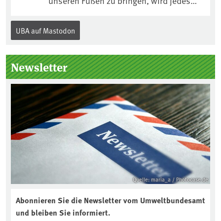
unseren Füßen zu bringen, wird jedes
Jahr am 5. Dezember, dem
Internationalen Tag des Bodens, der
UBA auf Mastodon
„Boden des Jahres“ vorgestellt. Das UBA
unterstützt die Aktion. Wer sitzt im
Kuratorium, wie wird der Boden des
Newsletter
Jahres ausgewählt und was passiert
eigentlich während eines solchen
Bodenjahres? Infos dazu gibt es im
aktuellen Podcast „Soilcast“. Jetzt
reinhören:
https://soilcast.de/interview/sc202-
interview-die-kuer-der-krume/
Quelle: maria_a / Photocase.de
Abonnieren Sie die Newsletter vom Umweltbundesamt
und bleiben Sie informiert.