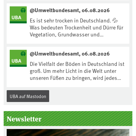
uns an Klimafolgen anpassen können:
@Umweltbundesamt, 06.08.2026
https://www.ardsounds.de/episode/urn
:ard:episode:0e7cf1c4b819c26d/
Es ist sehr trocken in Deutschland. 💦
Was bedeuten Trockenheit und Dürre für
Vegetation, Grundwasser und
Landwirtschaft? Ist das bereits der
Klimawandel? Und wie können wir uns
@Umweltbundesamt, 06.08.2026
anpassen?🤔Antworten auf diese und
weitere Fragen auf unserer Webseite:
Die Vielfalt der Böden in Deutschland ist
www.uba.de/trockenheit #Trockenheit
groß. Um mehr Licht in die Welt unter
#Klimawandel
unseren Füßen zu bringen, wird jedes
Jahr am 5. Dezember, dem
Internationalen Tag des Bodens, der
UBA auf Mastodon
„Boden des Jahres“ vorgestellt. Das UBA
unterstützt die Aktion. Wer sitzt im
Kuratorium, wie wird der Boden des
Newsletter
Jahres ausgewählt und was passiert
eigentlich während eines solchen
Bodenjahres? Infos dazu gibt es im