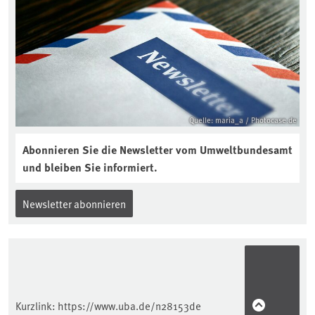
aktuellen Podcast „Soilcast“. Jetzt
reinhören:
https://soilcast.de/interview/sc202-
interview-die-kuer-der-krume/
Quelle: maria_a / Photocase.de
Abonnieren Sie die Newsletter vom Umweltbundesamt
und bleiben Sie informiert.
Newsletter abonnieren
Kurzlink:
https://www.uba.de/n28153de