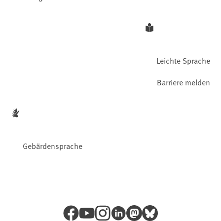
Leichte Sprache
Barriere melden
Gebärdensprache
Facebook
YouTube
Instagram
LinkedIn
Mastodon
Bluesky