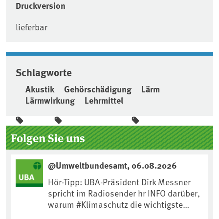
Druckversion
lieferbar
Schlagworte
Akustik
Gehörschädigung
Lärm
Lärmwirkung
Lehrmittel
Seitenleiste
Folgen Sie uns
@Umweltbundesamt, 06.08.2026
Hör-Tipp: UBA-Präsident Dirk Messner
spricht im Radiosender hr INFO darüber,
warum #Klimaschutz die wichtigste
Maßnahme gegen #Hitze ist und wie wir