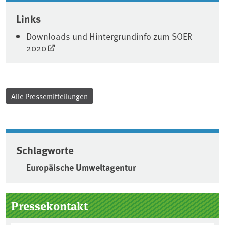
Associated content
Links
Downloads und Hintergrundinfo zum SOER
2020
Alle Pressemitteilungen
Schlagworte
Europäische Umweltagentur
Seitenleiste
Pressekontakt