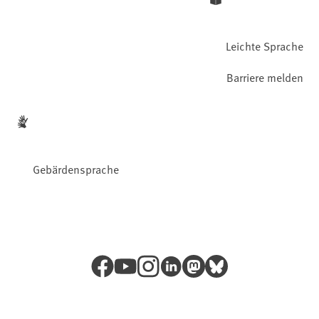
Leichte Sprache
Barriere melden
Gebärdensprache
Facebook
YouTube
Instagram
LinkedIn
Mastodon
Bluesky