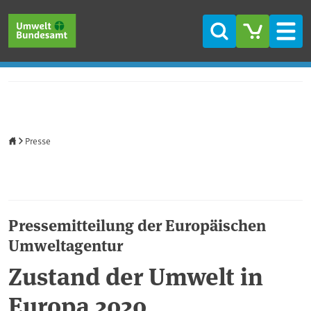
Direkt zum Inhalt
Direkt zum Hauptmenü
Direkt zur Fußzeile
Suche
Men
Startseite
Presse
Pressemitteilung der Europäischen
Umweltagentur
Zustand der Umwelt in
Europa 2020