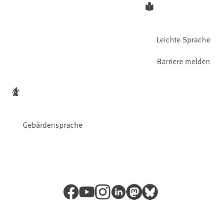
Leichte Sprache
Barriere melden
Gebärdensprache
Facebook
YouTube
Instagram
LinkedIn
Mastodon
Bluesky