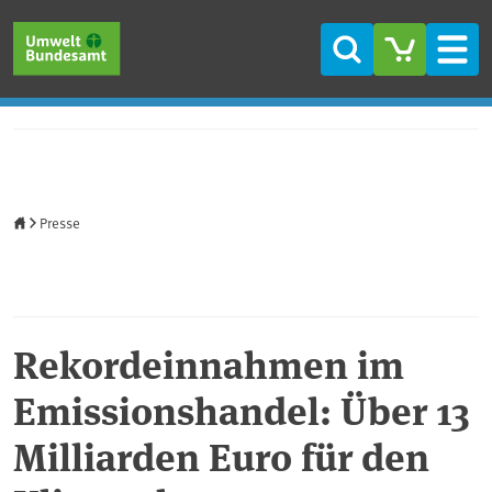
Direkt zum Inhalt
Direkt zum Hauptmenü
Direkt zur Fußzeile
Suche
Men
Startseite
Presse
Rekordeinnahmen im
Emissionshandel: Über 13
Milliarden Euro für den