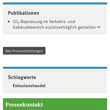
Publikationen
CO₂-Bepreisung im Verkehrs- und
Gebäudebereich sozialverträglich gestalten
Alle Pressemitteilungen
Schlagworte
Emissionshandel
Seitenleiste
Pressekontakt