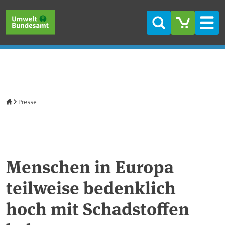
Direkt zum Inhalt
Direkt zum Hauptmenü
Direkt zur Fußzeile
Suche
Men
Startseite
Presse
Menschen in Europa
teilweise bedenklich
hoch mit Schadstoffen