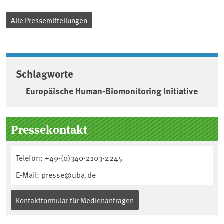
Alle Pressemitteilungen
Schlagworte
Europäische Human-Biomonitoring Initiative
Seitenleiste
Pressekontakt
Telefon: +49-(0)340-2103-2245
E-Mail: presse@uba.de
Kontaktformular für Medienanfragen