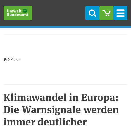
Direkt zum Inhalt
Direkt zum Hauptmenü
Direkt zur Fußzeile
Suche
Men
Startseite
Presse
Klimawandel in Europa:
Die Warnsignale werden
immer deutlicher