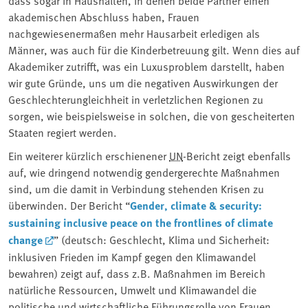
dass sogar in Haushalten, in denen beide Partner einen
akademischen Abschluss haben, Frauen
nachgewiesenermaßen mehr Hausarbeit erledigen als
Männer, was auch für die Kinderbetreuung gilt. Wenn dies auf
Akademiker zutrifft, was ein Luxusproblem darstellt, haben
wir gute Gründe, uns um die negativen Auswirkungen der
Geschlechterungleichheit in verletzlichen Regionen zu
sorgen, wie beispielsweise in solchen, die von gescheiterten
Staaten regiert werden.
Ein weiterer kürzlich erschienener
UN
-Bericht zeigt ebenfalls
auf, wie dringend notwendig gendergerechte Maßnahmen
sind, um die damit in Verbindung stehenden Krisen zu
überwinden. Der Bericht “
Gender, climate & security:
sustaining inclusive peace on the frontlines of climate
change
” (deutsch: Geschlecht, Klima und Sicherheit:
inklusiven Frieden im Kampf gegen den Klimawandel
bewahren) zeigt auf, dass z.B. Maßnahmen im Bereich
natürliche Ressourcen, Umwelt und Klimawandel die
politische und wirtschaftliche Führungsrolle von Frauen