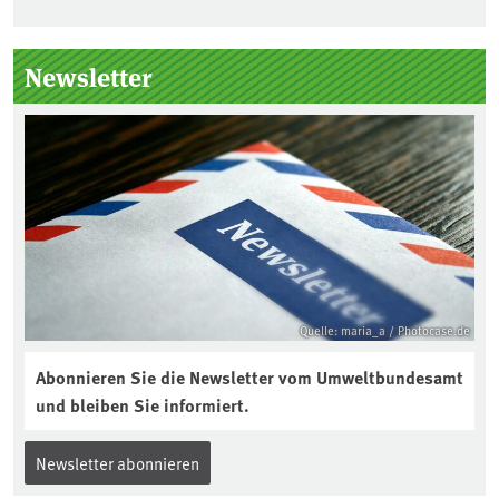
Seitenleiste
Newsletter
Quelle: maria_a / Photocase.de
Abonnieren Sie die Newsletter vom Umweltbundesamt
und bleiben Sie informiert.
Newsletter abonnieren