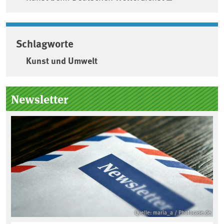
Schlagworte
Kunst und Umwelt
Seitenleiste
Newsletter
Quelle: maria_a / Photocase.de