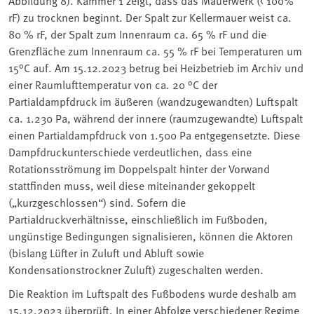
Abbildung 8). Kammer 1 zeigt, dass das Mauerwerk (< 100%
rF) zu trocknen beginnt. Der Spalt zur Kellermauer weist ca.
80 % rF, der Spalt zum Innenraum ca. 65 % rF und die
Grenzfläche zum Innenraum ca. 55 % rF bei Temperaturen um
15°C auf. Am 15.12.2023 betrug bei Heizbetrieb im Archiv und
einer Raumlufttemperatur von ca. 20 °C der
Partialdampfdruck im äußeren (wandzugewandten) Luftspalt
ca. 1.230 Pa, während der innere (raumzugewandte) Luftspalt
einen Partialdampfdruck von 1.500 Pa entgegensetzte. Diese
Dampfdruckunterschiede verdeutlichen, dass eine
Rotationsströmung im Doppelspalt hinter der Vorwand
stattfinden muss, weil diese miteinander gekoppelt
(„kurzgeschlossen“) sind. Sofern die
Partialdruckverhältnisse, einschließlich im Fußboden,
ungünstige Bedingungen signalisieren, können die Aktoren
(bislang Lüfter in Zuluft und Abluft sowie
Kondensationstrockner Zuluft) zugeschalten werden.
Die Reaktion im Luftspalt des Fußbodens wurde deshalb am
15.12.2023 überprüft. In einer Abfolge verschiedener Regime