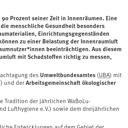
 90 Prozent seiner Zeit in Innenräumen. Eine
ür die menschliche Gesundheit besonders
Baumaterialien, Einrichtungsgegenständen
 können zu einer Belastung der Innenraumluft
Raumnutzer*innen beeinträchtigen. Aus diesem
umluft mit Schadstoffen richtig zu messen,
Umweltbundesamtes
Fachtagung des
(
UBA
) mit
Arbeitsgemeinschaft ökologischer
) und der
 Tradition der jährlichen WaBoLu-
nd Lufthygiene e.V.) sowie dem dreijährlichen
liche Entwicklungen auf dem Gebiet der