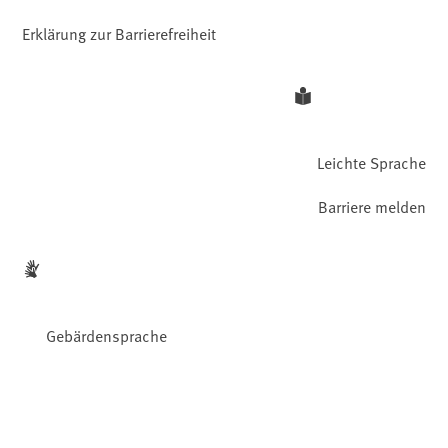
Erklärung zur Barrierefreiheit
Leichte Sprache
Barriere melden
Gebärdensprache
Facebook
YouTube
Instagram
LinkedIn
Mastodon
Bluesky