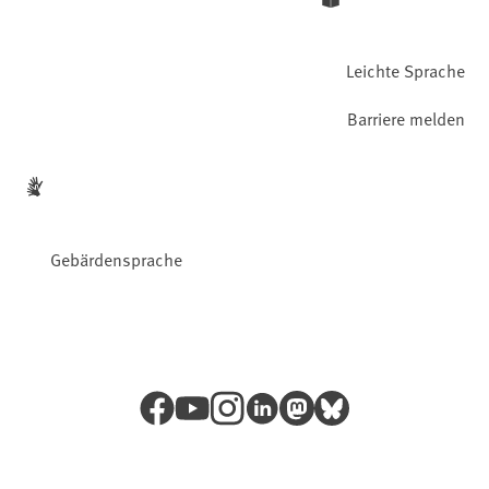
Leichte Sprache
Barriere melden
Gebärdensprache
Facebook
YouTube
Instagram
LinkedIn
Mastodon
Bluesky