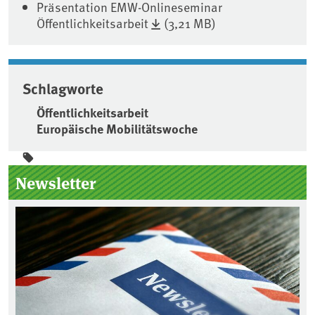
Präsentation EMW-Onlineseminar
Öffentlichkeitsarbeit
(3,21 MB)
Schlagworte
Öffentlichkeitsarbeit
Europäische Mobilitätswoche
Seitenleiste
Newsletter