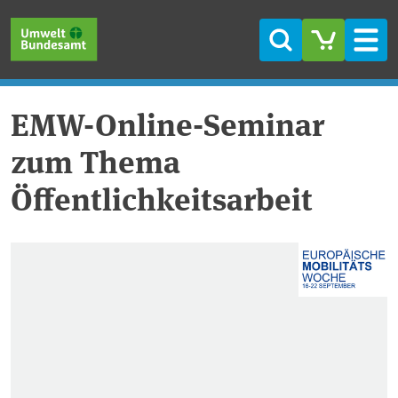
Direkt zum Inhalt
Direkt zum Hauptmenü
Direkt zur Fußzeile
Suche
Men
EMW-Online-Seminar
zum Thema
Öffentlichkeitsarbeit