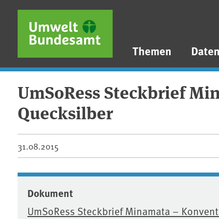
Direkt zum Inhalt
Direkt zum Hauptmenü
Direkt zur Fußzeile
Themen
Date
UmSoRess Steckbrief Mi
Quecksilber
31.08.2015
Dokument
UmSoRess Steckbrief Minamata – Konvent