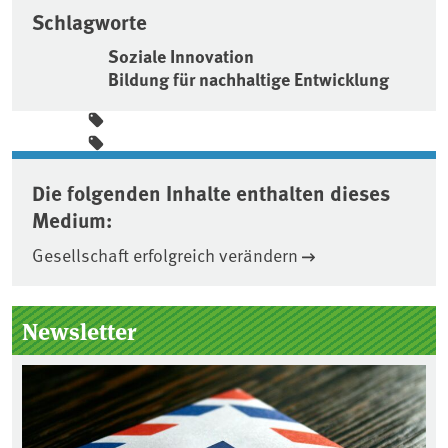
Schlagworte
Soziale Innovation
Bildung für nachhaltige Entwicklung
Die folgenden Inhalte enthalten dieses
Medium:
Gesellschaft erfolgreich verändern
Seitenleiste
Newsletter