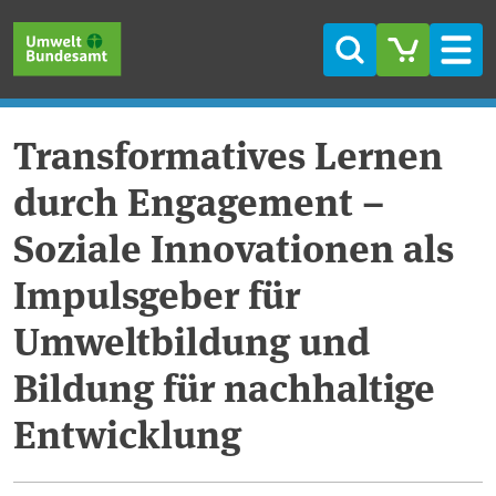
Direkt zum Inhalt
Direkt zum Hauptmenü
Direkt zur Fußzeile
Suche
Men
Transformatives Lernen
durch Engagement –
Soziale Innovationen als
Impulsgeber für
Umweltbildung und
Bildung für nachhaltige
Entwicklung