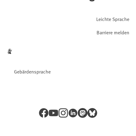
Leichte Sprache
Barriere melden
Gebärdensprache
Facebook
YouTube
Instagram
LinkedIn
Mastodon
Bluesky