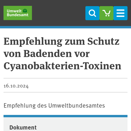
Direkt zum Inhalt
Direkt zum Hauptmenü
Direkt zur Fußzeile
Suche
Men
Empfehlung zum Schutz
von Badenden vor
Cyanobakterien-Toxinen
16.10.2024
Empfehlung des Umweltbundesamtes
Dokument