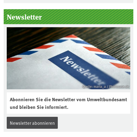
Seitenleiste
Newsletter
Quelle: maria_a / Photocase.de
Abonnieren Sie die Newsletter vom Umweltbundesamt
und bleiben Sie informiert.
Newsletter abonnieren