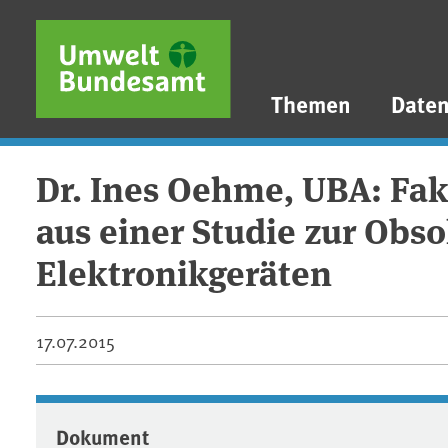
Direkt zum Inhalt
Direkt zum Hauptmenü
Direkt zur Fußzeile
Themen
Date
Dr. Ines Oehme, UBA: Fa
aus einer Studie zur Obs
Elektronikgeräten
17.07.2015
Dokument