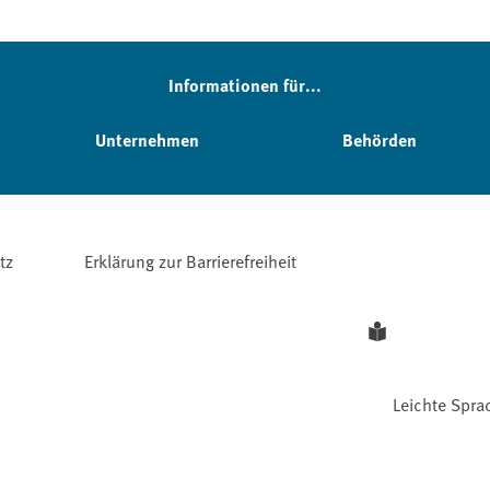
Informationen für...
Unternehmen
Behörden
tz
Erklärung zur Barrierefreiheit
Leichte Spra
Facebook
YouTube
Instagram
LinkedIn
Mastodon
Bluesky