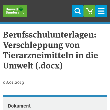
Direkt zum Inhalt
Direkt zum Hauptmenü
Direkt zur Fußzeile
Suche
Men
Berufsschulunterlagen:
Verschleppung von
Tierarzneimitteln in die
Umwelt (.docx)
08.01.2019
Dokument