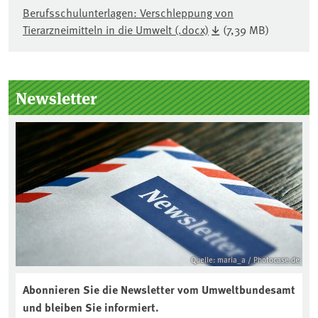
Berufsschulunterlagen: Verschleppung von
Tierarzneimitteln in die Umwelt (.docx)
(7,39 MB)
Seitenleiste
Newsletter
Quelle: maria_a / Photocase.de
Abonnieren Sie die Newsletter vom Umweltbundesamt
und bleiben Sie informiert.