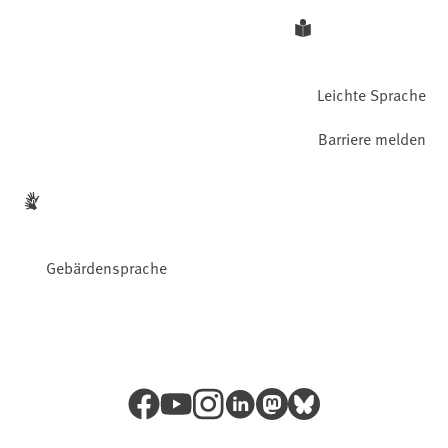
Leichte Sprache
Barriere melden
Gebärdensprache
Facebook
YouTube
Instagram
LinkedIn
Mastodon
Bluesky