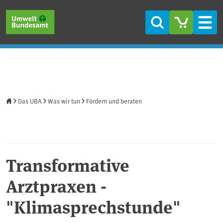
Direkt zum Inhalt
Direkt zum Hauptmenü
Direkt zur Fußzeile
Suche
Men
Startseite
Das UBA
Was wir tun
Fördern und beraten
Transformative
Arztpraxen -
"Klimasprechstunde"