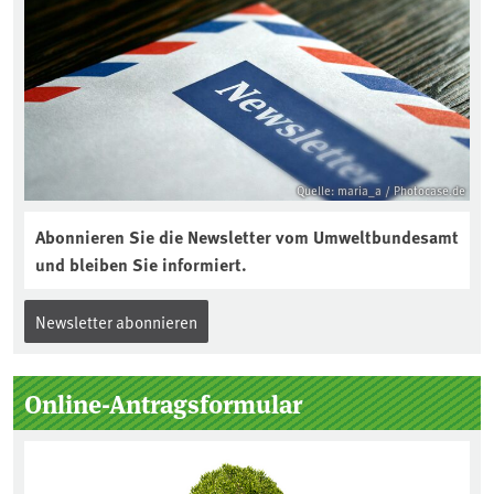
aktuellen Podcast „Soilcast“. Jetzt
reinhören:
https://soilcast.de/interview/sc202-
interview-die-kuer-der-krume/
Quelle: maria_a / Photocase.de
Abonnieren Sie die Newsletter vom Umweltbundesamt
und bleiben Sie informiert.
Newsletter abonnieren
Online-Antragsformular