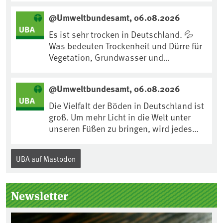
uns an Klimafolgen anpassen können:
@Umweltbundesamt, 06.08.2026
https://www.ardsounds.de/episode/urn
:ard:episode:0e7cf1c4b819c26d/
Es ist sehr trocken in Deutschland. 💦
Was bedeuten Trockenheit und Dürre für
Vegetation, Grundwasser und
Landwirtschaft? Ist das bereits der
Klimawandel? Und wie können wir uns
@Umweltbundesamt, 06.08.2026
anpassen?🤔Antworten auf diese und
weitere Fragen auf unserer Webseite:
Die Vielfalt der Böden in Deutschland ist
www.uba.de/trockenheit #Trockenheit
groß. Um mehr Licht in die Welt unter
#Klimawandel
unseren Füßen zu bringen, wird jedes
Jahr am 5. Dezember, dem
Internationalen Tag des Bodens, der
UBA auf Mastodon
„Boden des Jahres“ vorgestellt. Das UBA
unterstützt die Aktion. Wer sitzt im
Kuratorium, wie wird der Boden des
Newsletter
Jahres ausgewählt und was passiert
eigentlich während eines solchen
Bodenjahres? Infos dazu gibt es im