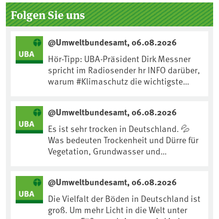
Folgen Sie uns
@Umweltbundesamt, 06.08.2026
Hör-Tipp: UBA-Präsident Dirk Messner
spricht im Radiosender hr INFO darüber,
warum #Klimaschutz die wichtigste
Maßnahme gegen #Hitze ist und wie wir
uns an Klimafolgen anpassen können:
@Umweltbundesamt, 06.08.2026
https://www.ardsounds.de/episode/urn
:ard:episode:0e7cf1c4b819c26d/
Es ist sehr trocken in Deutschland. 💦
Was bedeuten Trockenheit und Dürre für
Vegetation, Grundwasser und
Landwirtschaft? Ist das bereits der
Klimawandel? Und wie können wir uns
@Umweltbundesamt, 06.08.2026
anpassen?🤔Antworten auf diese und
weitere Fragen auf unserer Webseite:
Die Vielfalt der Böden in Deutschland ist
www.uba.de/trockenheit #Trockenheit
groß. Um mehr Licht in die Welt unter
#Klimawandel