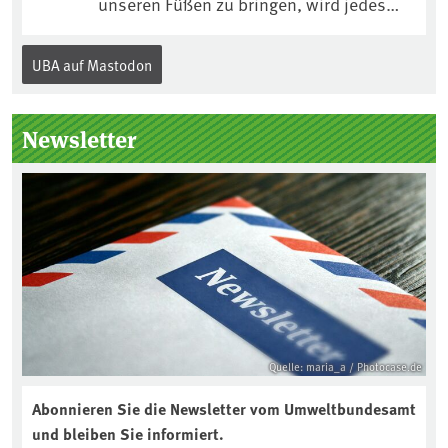
unseren Füßen zu bringen, wird jedes
Jahr am 5. Dezember, dem
Internationalen Tag des Bodens, der
UBA auf Mastodon
„Boden des Jahres“ vorgestellt. Das UBA
unterstützt die Aktion. Wer sitzt im
Kuratorium, wie wird der Boden des
Newsletter
Jahres ausgewählt und was passiert
eigentlich während eines solchen
Bodenjahres? Infos dazu gibt es im
aktuellen Podcast „Soilcast“. Jetzt
reinhören:
https://soilcast.de/interview/sc202-
interview-die-kuer-der-krume/
Quelle: maria_a / Photocase.de
Abonnieren Sie die Newsletter vom Umweltbundesamt
und bleiben Sie informiert.