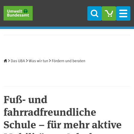
Direkt zum Inhalt
Direkt zum Hauptmenü
Direkt zur Fußzeile
Suche
Men
Startseite
Das UBA
Was wir tun
Fördern und beraten
Fuß- und
fahrradfreundliche
Schule – für mehr aktive