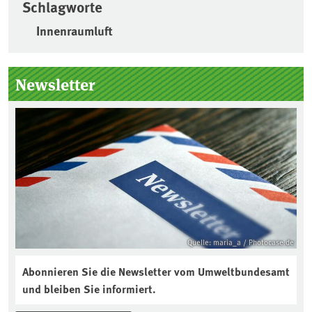
Schlagworte
Innenraumluft
Seitenleiste
Newsletter
Quelle: maria_a / Photocase.de
Abonnieren Sie die Newsletter vom Umweltbundesamt
und bleiben Sie informiert.